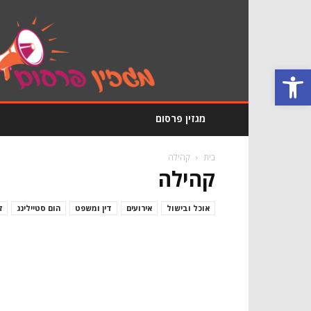
מגזין
פרסום
GoodRating
פתח סרגל נגישות
מגזין פרסום
בית
קהילה
קהילה
אוכל ובישול
אירועים
דין ומשפט
הום סטיילינג
ז
יופי וקוסמטיקה