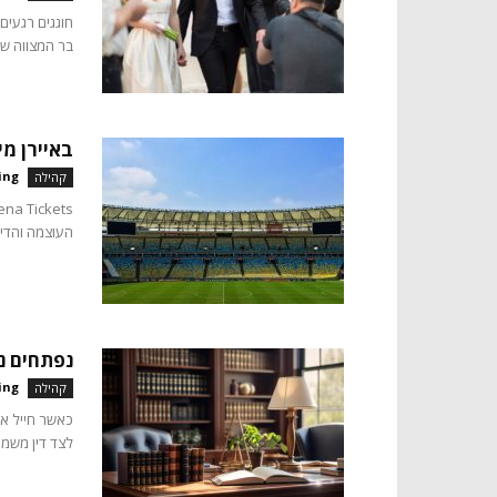
חוגגים רגעים
בר המצווה של
באיירן מי
ing
קהילה
העוצמה והדיוק של ב
נפתחים נ
ing
קהילה
כאשר חייל או
לצד דין משמעת