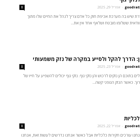
goodrat
-
אפריל 29, 2025
0
רת שיש בה מערכת אכיפת חוק כל אדם צריך לנהל את החיים שלו מתוך
וודאית ששלומו מובטח ושלאף אחד אין את...
ין: הדרך להקל ולסייע במקרה של נזק משמעותי
goodrat
-
אפריל 23, 2025
0
ללים בתוכם הן נזקים לרכוש והן נזקי גוף. נזקי גוף יכולים להשפיע על חייו של
וך. כאשר הנזק הגופני קשה...
לכליות
goodrat
-
אפריל 22, 2025
0
נחנו עורכים חקירות כלכליות אבל כאשר אנחנו נדרשים לעשות זאת, אנחנו