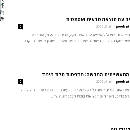
ה עם תוצאה טבעית ואסתטית
goodrat
-
יוני 5, 2025
0
 הוא אתגר שיכול להשפיע על האסתטיקה, הביטחון העצמי, ואפילו על
ומי. במקרה הצורך, השתלות שיניים בצפון מספקות פתרון חדשני, מתקדם
התעשייתית החדשה: מדפסות תלת מימד
goodrat
-
יוני 4, 2025
0
 שבו אתם יכולים ליצור כל חפץ שעולה בדעתכם בלחיצת כפתור. מה שהיה
 בדיוני, הופך היום למציאות בזכות הטכנולוגיה של...
לנזקי גוף