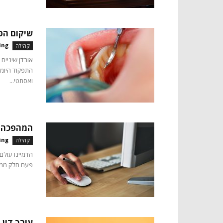
שיקום הפ
ing
קהילה
אובדן שיניים
התפקוד היומי
ואסתטי...
המהפכה 
ing
קהילה
הדמיינו עולם
פעם חלק ממדע
עורך דין 