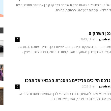
 של פעם בחיים? פוטושוט הפקות איתכם בכל קליק בין אם אתם מתכננים את
 הילד או עומדים רגע לפני החתונה, בחירת...
כ
נכן משחקים
goodrat
-
יוני 12, 2025
0
Arena Tickets, המתמחה בהענקת חוויות כדורגל יוצאות דופן, מזמינה אתכם לגלות את
איירן מינכן משחקים. מאז הקמתנו ב-2018, הפכנו לשותף אמין...
גדכם הליכים פליליים במסגרת הצבא? אל תחכו
goodrat
-
יוני 6, 2025
0
מר שהוא עולה למשפט, לרוב הכוונה היא לדין משמעתי במסגרת היחידה.
י ישנו בצבא גם דין פלילי, וזאת כאשר מדובר...