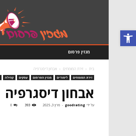
מגזין
פרסום
GoodRating
פתח סרגל נגישות
מגזין פרסום
בית
זירת המומחים
אבחון דיסגרפיה
זירת המומחים
לימודים
מגזין הפרסום
עסקים
קהילה
אבחון דיסגרפיה
על ידי
goodrating
-
מרץ 3, 2025
393
0