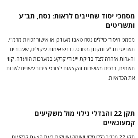
מסמכי יסוד שחייבים לראות: נסח, תב"ע
ותשריטים
מסמכי היסוד כוללים נסח טאבו מעודכן או אישור זכויות מרמ"י,
תשריטי תב"ע ותקנון מפורט. נדרש אימות עיקולים, שעבודים
והערות אזהרה לצד בדיקת ייעודי קרקע במערכות הוועדה. קווי
תשתית, דרכים מאושרות והקצאות לצורכי ציבור עשויים לשנות
את הכדאיות.
תקן 22 והבדלי גילוי מול משקיעים
קמעונאיים
תקן 22 מגדיר כללי גילוי ושומה שיווקית בעת הצעת קרקעות