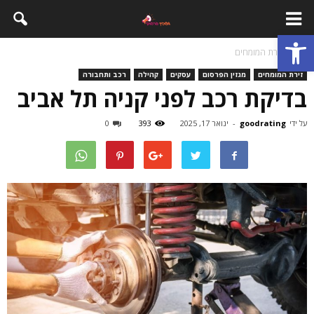
פתח סרגל נגישות
בית
זירת המומחים
זירת המומחים
מגזין הפרסום
עסקים
קהילה
רכב ותחבורה
בדיקת רכב לפני קניה תל אביב
על ידי
goodrating
-
ינואר 17, 2025
393
0