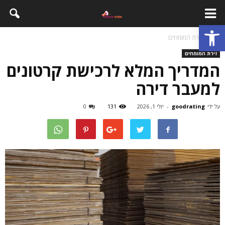
פתח סרגל נגישות
בית
זירת המומחים
זירת המומחים
המדריך המלא לרכישת קרטונים
למעבר דירה
על ידי
goodrating
-
יולי 1, 2026
131
0