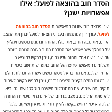
הסדר חוב בהוצאה לפועל: אילו
אפשרויות ישנן?
ישנן פרוצדורות שונות המאפשרות
הסדר חוב בהוצאה
לפועל
. עורך דין המתמחה בענייני הוצאה לפועל יבחן את המצב
הקיים, את גובה החוב, את יכולת ההחזר ונתונים נוספים וימליץ
על המהלך אשר יאפשר את הסדרת החוב בצורה הנוחה ביותר.
אם ישנו נושה אחד והחוב אליו גבוה, ניתן לבקש להוציא צו
תשלומים המאפשר פריסה של החוב באופן שיתחשב ביכולת
ההחזר שלכם. אם מדובר על מספר נושים אשר ההתנהלות מולם
ישירה וגם החלה נקיטת הליכים נגדכם, ניתן להגיש בקשה לאיחוד
תיקים, מה שימנע את ההתנהלות הישירה מול כל נושה וגם יביא
להקפאת ההליכים. במצב בו חובו של אדם גדול מיכולת ההחזרה
שלו, הוא יכול להגיש בקשה להליך חדלות פירעון ושיקום כלכלי
במסגרתו יקבל הפטר על חלק מחובותיו, אך מדובר על הליך ארוך