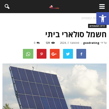
פתח סרגל נגישות
בית
זירת המומחים
זירת המומחים
חשמל סולארי ביתי
על ידי
goodrating
-
ספטמבר 1, 2024
539
0