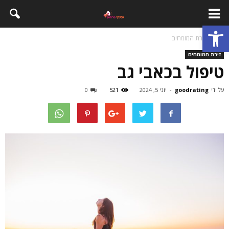
פתח סרגל נגישות
בית
זירת המומחים
זירת המומחים
טיפול בכאבי גב
על ידי
goodrating
-
יוני 5, 2024
521
0