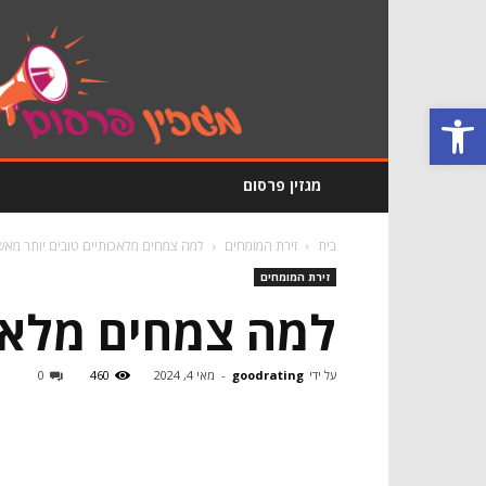
מגזין
פרסום
GoodRating
פתח סרגל נגישות
מגזין פרסום
בית
זירת המומחים
למה צמחים מלאכותיים טובים יותר מאש
זירת המומחים
למה צמחים מלאכו
על ידי
goodrating
-
מאי 4, 2024
460
0