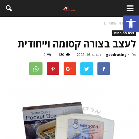
פתח סרגל נגישות
בית
זירת המומחים
זירת המומחים
לעצב בצורה קסומה וייחודית
על ידי
goodrating
-
נובמבר 16, 2022
630
0