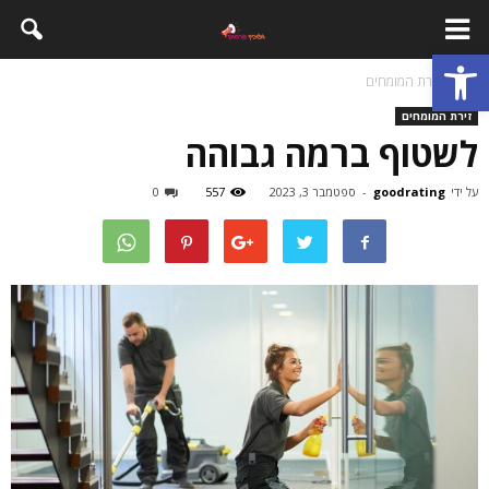
פתח סרגל נגישות
בית
זירת המומחים
זירת המומחים
לשטוף ברמה גבוהה
על ידי
goodrating
-
ספטמבר 3, 2023
557
0