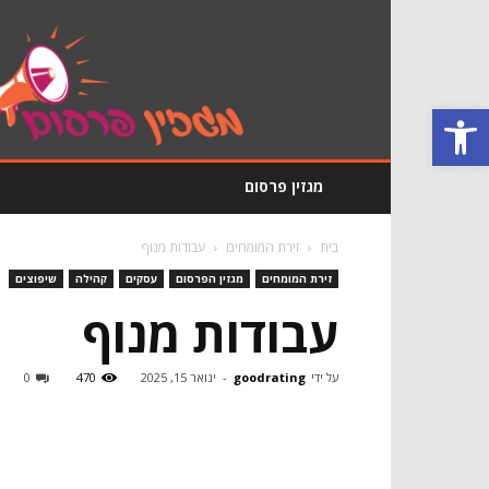
מגזין
פרסום
GoodRating
פתח סרגל נגישות
מגזין פרסום
בית
זירת המומחים
עבודות מנוף
זירת המומחים
מגזין הפרסום
עסקים
קהילה
שיפוצים
עבודות מנוף
על ידי
goodrating
-
ינואר 15, 2025
470
0