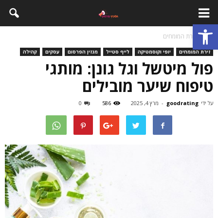
פתח סרגל נגישות
בית
זירת המומחים
זירת המומחים
יופי וקוסמטיקה
לייף סטייל
מגזין הפרסום
עסקים
קהילה
פול מיטשל וגל גונן: מותגי
טיפוח שיער מובילים
על ידי
goodrating
-
מרץ 4, 2025
586
0