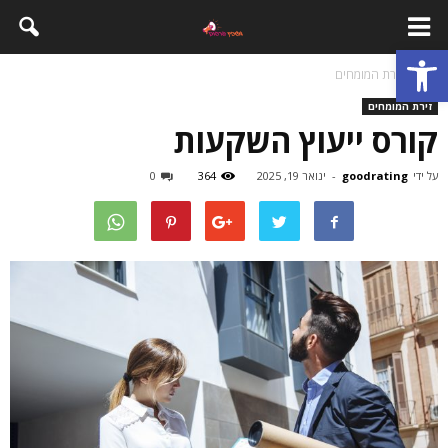
פתח סרגל נגישות
בית
זירת המומחים
זירת המומחים
קורס ייעוץ השקעות
על ידי
goodrating
-
ינואר 19, 2025
364
0