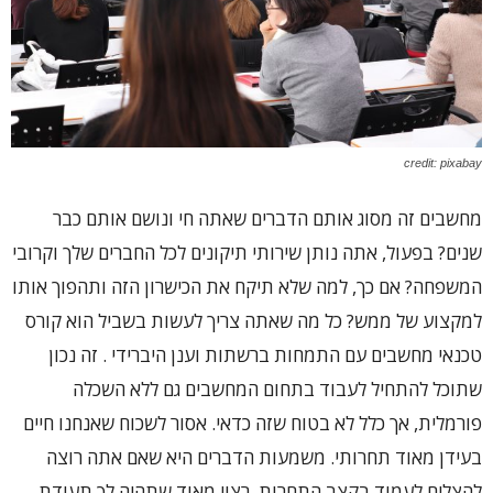
credit: pixabay
מחשבים זה מסוג אותם הדברים שאתה חי ונושם אותם כבר
שנים? בפעול, אתה נותן שירותי תיקונים לכל החברים שלך וקרובי
המשפחה? אם כך, למה שלא תיקח את הכישרון הזה ותהפוך אותו
למקצוע של ממש? כל מה שאתה צריך לעשות בשביל הוא קורס
טכנאי מחשבים עם התמחות ברשתות וענן היברידי . זה נכון
שתוכל להתחיל לעבוד בתחום המחשבים גם ללא השכלה
פורמלית, אך כלל לא בטוח שזה כדאי. אסור לשכוח שאנחנו חיים
בעידן מאוד תחרותי. משמעות הדברים היא שאם אתה רוצה
להצליח לעמוד בקצב התחרות, רצוי מאוד שתהיה לך תעודת