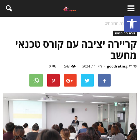
פתח סרגל נגישות
בית
זירת המומחים
זירת המומחים
קריירה יציבה עם קורס טכנאי
מחשב
על ידי
goodrating
-
מאי 11, 2024
548
0