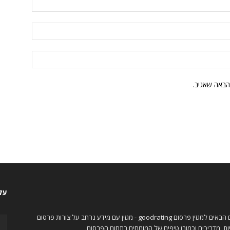
הבאה שאגיב.
עקו
ברוכים הבאים למגזין פרסום goodrating - מגזין עם מידע נרחב על צורות פרסום
ות, מדריכים וכמובן טיפים של המומחים בתחום הפרסום.