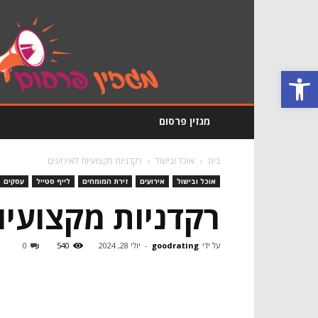
מגזין
פרסום
GoodRating
פתח סרגל נגישות
מגזין פרסום
בית
אוכל ובישול
רקדניות מקצועיות לאירועים
אוכל ובישול
אירועים
זירת המומחים
לייף סטייל
עסקים
רקדניות מקצועיו
על ידי
goodrating
-
יולי 28, 2024
540
0