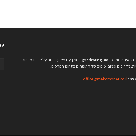
עקו
ברוכים הבאים למגזין פרסום goodrating - מגזין עם מידע נרחב על צורות פרסום
ות, מדריכים וכמובן טיפים של המומחים בתחום הפרסום.
קשר:
office@mekomonet.co.il