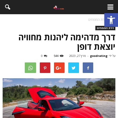
פתח סרגל נגישות
בית
זירת המומחים
זירת המומחים
דרך מדהימה ליהנות מחוויה
יוצאת דופן
על ידי
goodrating
-
מרץ 27, 2023
544
0