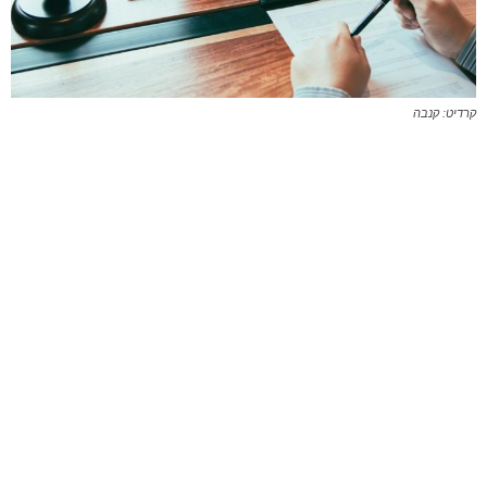
קרדיט: קנבה