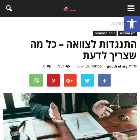
פתח סרגל נגישות
בית
דין ומשפט
דין ומשפט
זירת המומחים
התנגדות לצוואה – כל מה
שצריך לדעת
על ידי
goodrating
-
פברואר 26, 2024
951
0