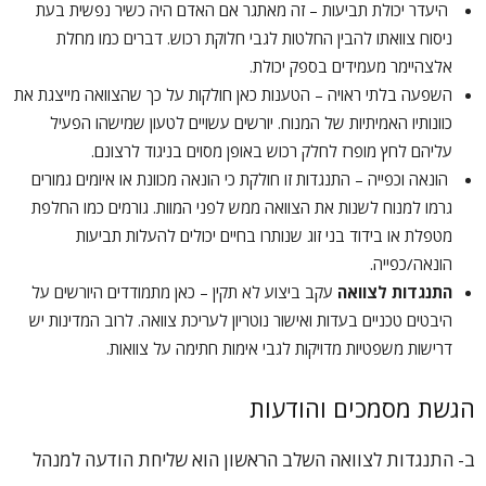
היעדר יכולת תביעות – זה מאתגר אם האדם היה כשיר נפשית בעת
ניסוח צוואתו להבין החלטות לגבי חלוקת רכוש. דברים כמו מחלת
אלצהיימר מעמידים בספק יכולת.
השפעה בלתי ראויה – הטענות כאן חולקות על כך שהצוואה מייצגת את
כוונותיו האמיתיות של המנוח. יורשים עשויים לטעון שמישהו הפעיל
עליהם לחץ מופרז לחלק רכוש באופן מסוים בניגוד לרצונם.
הונאה וכפייה – התנגדות זו חולקת כי הונאה מכוונת או איומים גמורים
גרמו למנוח לשנות את הצוואה ממש לפני המוות. גורמים כמו החלפת
מטפלת או בידוד בני זוג שנותרו בחיים יכולים להעלות תביעות
הונאה/כפייה.
התנגדות לצוואה
עקב ביצוע לא תקין – כאן מתמודדים היורשים על
היבטים טכניים בעדות ואישור נוטריון לעריכת צוואה. לרוב המדינות יש
דרישות משפטיות מדויקות לגבי אימות חתימה על צוואות.
הגשת מסמכים והודעות
ב-
התנגדות לצוואה
השלב הראשון הוא שליחת הודעה למנהל