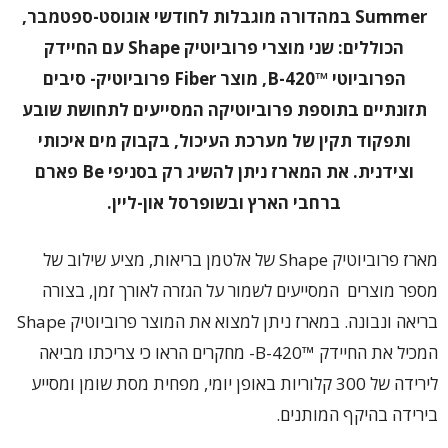
Summer
במהדורה מוגבלות לחודשי אוגוסט-ספטמבר,
הכוללים: שני מוצרי פרוביוטיק
Shape
עם החיידק
הפרוביוטי ™
B-420
, מוצר
Fiber
פרוביוטיק- סיבים
תזונתיים בתוספת פרוביוטיקה המסייעים לתחושת שובע
ותפקוד תקין של מערכת העיכול, בקבוק מים איכותי
וצידנית. את המארז ניתן להשיג רק בסניפי
Be
פארם
ברחבי הארץ ובשופרסל און-ליין.
מארז פרוביוטיק Shape של אלטמן בריאות, מציע שילוב של
מספר מוצרים המסייעים לשמור על הגזרה לאורך זמן, בצורה
בריאה ונבונה. במארז ניתן למצוא את המוצר פרוביוטיק Shape
המכיל את החיידק ™B-420- מחקרים הראו כי צריכתו מביאה
לירידה של 300 קלוריות באופן יומי, מפחית מסת שומן ומסייע
בירידה בהיקף המותנים.