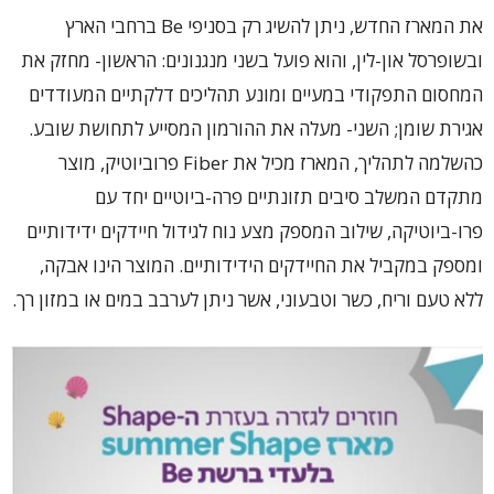
את המארז החדש, ניתן להשיג רק בסניפי Be ברחבי הארץ
ובשופרסל און-לין, והוא פועל בשני מנגנונים: הראשון- מחזק את
המחסום התפקודי במעיים ומונע תהליכים דלקתיים המעודדים
אגירת שומן; השני- מעלה את ההורמון המסייע לתחושת שובע.
כהשלמה לתהליך, המארז מכיל את Fiber פרוביוטיק, מוצר
מתקדם המשלב סיבים תזונתיים פרה-ביוטיים יחד עם
פרו-ביוטיקה, שילוב המספק מצע נוח לגידול חיידקים ידידותיים
ומספק במקביל את החיידקים הידידותיים. המוצר הינו אבקה,
ללא טעם וריח, כשר וטבעוני, אשר ניתן לערבב במים או במזון רך.