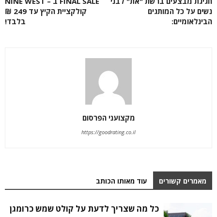
חגיגת מבצעים ברשת "את" לבני
FINAL SALE ב – NINE WEST
נשים על כל המותגים
קולקציית הקיץ עד 249 ₪
הבינלאומיים:
בלבד!
מקצועני הפרסום
https://goodrating.co.il
מאמרים קשורים
עוד מאותו הכותב
כל מה שצריך לדעת על קולט שמש כרומגן