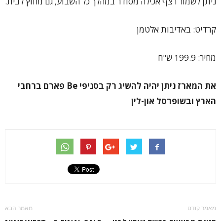
ניתן לשמור רצף אכילה מסודר במהלך כל השבוע, גם מחוץ לבית.
קרדיט: באדיבות אלטמן
מחיר: 199.9 ש"ח
את המארז ניתן יהיה להשיג רק בסניפי
Be
פארם ברחבי
הארץ ובשופרסל און-לין
מאמר קודם
מאמר הבא