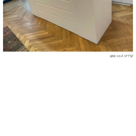
קרדיט: qbic.co.il