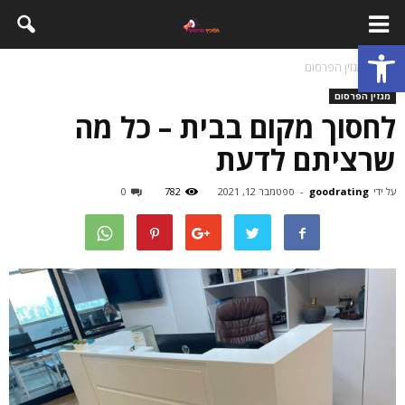
פתח סרגל נגישות
בית
מגזין הפרסום
מגזין הפרסום
לחסוך מקום בבית – כל מה
שרציתם לדעת
על ידי
goodrating
-
ספטמבר 12, 2021
782
0