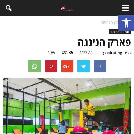
פתח סרגל נגישות
בית
מגזין הפרסום
מגזין הפרסום
פארק הנינגה
על ידי
goodrating
-
יוני 21, 2022
830
0