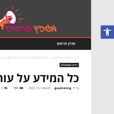
מגזין
פרסום
GoodRating
פתח סרגל נגישות
מגזין פרסום
בית
זירת המומחים
כל המידע על עורך דין לענייני לשון הרע
זירת המומחים
כל המידע על עורך
על ידי
goodrating
-
ספטמבר 15, 2022
703
0