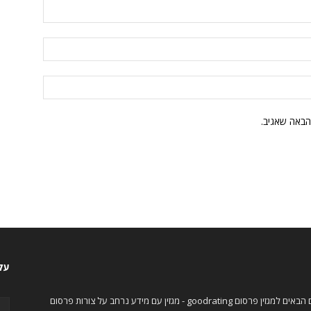
הבאה שאגיב.
עקו
ברוכים הבאים למגזין פרסום goodrating - מגזין עם מידע נרחב על צורות פרסום