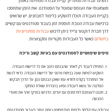
דגש על עבודות סמינריון. קניית עבודה מפחיתה באופן
משמעותי את העומס שמוטל על הסטודנט. את הזמן שתחסכו
בקניית העבודה תוכלו להשקיע בלימוד למבחנים. יש שרואים
ברכישת עבודה הטבת תוספת זמן בעבור סטודנטים עם קשיים.
דרך חברת דוקטור גרייד ניתן לרכוש
עבודות סמינריוניות
בתשלום
כאשר כל העבודות מקוריות ומקצועיות.
טיפים שימושיים לסטודנטים עם בעיות קשב וריכוז
התחילו לעבוד רק לאחר שהבנתם היטב את כל דרישות העבודה.
השקיעו לפחות שעה בניתוח פרטני של דרישות העבודה. כדאי לגשת
אל המתרגל בקורס ולוודא עמו שאכן הבנתם נכון. על הדרך תבקשו
המלצה על נושא לעבודה וסיוע בהגדרת שאלת המחקר.
תכננו לעצמכם לוח זמנים עם יעדים. הדגישו במרקר זוהר את מועדי
ההגשה.
עבודה עם קלסר (דפים מודפסים) נוחה יותר בעבור סטודנטים