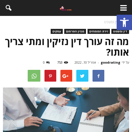
פתח סרגל נגישות
בית
דין ומשפט
דין ומשפט
זירת המומחים
מגזין הפרסום
עסקים
מה זה עורך דין נזיקין ומתי צריך
אותו?
על ידי
goodrating
-
אפריל 10, 2022
753
0