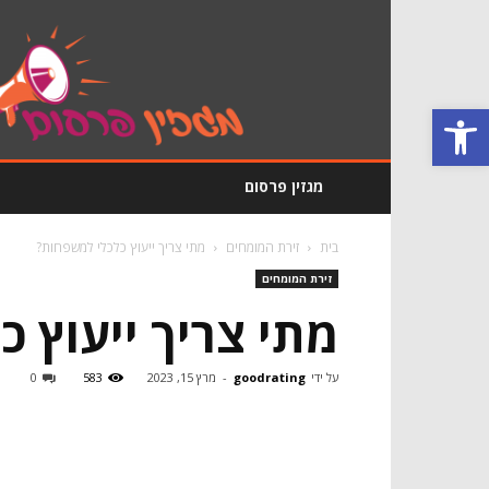
מגזין
פרסום
GoodRating
פתח סרגל נגישות
מגזין פרסום
בית
זירת המומחים
מתי צריך ייעוץ כלכלי למשפחות?
זירת המומחים
מתי צריך ייעוץ 
על ידי
goodrating
-
מרץ 15, 2023
583
0