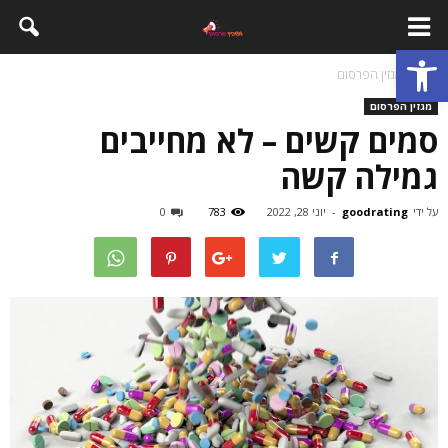
פתח סרגל נגישות
בית
מגזין הפרסום
מגזין הפרסום
סמים קשים – לא מחייבים
גמילה קשה
על ידי
goodrating
-
יוני 28, 2022
783
0