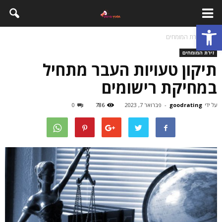
פתח סרגל נגישות
בית
זירת המומחים
זירת המומחים
תיקון טעויות העבר מתחיל
במחיקת רישומים
על ידי
goodrating
-
פברואר 7, 2023
786
0