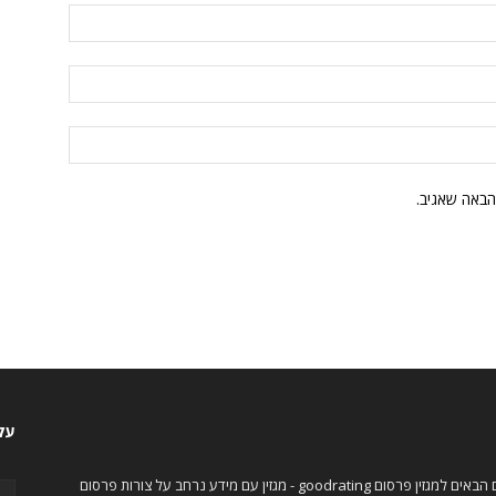
הבאה שאגיב.
עקו
ברוכים הבאים למגזין פרסום goodrating - מגזין עם מידע נרחב על צורות פרסום